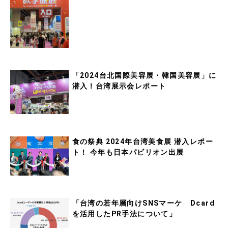
「2024台北国際美容展・韓国美容展」に
潜入！台湾展示会レポート
食の祭典 2024年台湾美食展 潜入レポー
ト！ 今年も日本パビリオン出展
「台湾の若年層向けSNSマーケ Dcard
を活用したPR手法について」