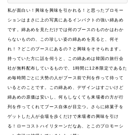
私が面白い！興味を興味を引かれる！と思ったプロモー
ションはまさに上の写真にあるインパクトの強い綿あめ
です。綿あめを見ただけでは何のブースのものかはわか
らないものの、この珍しい姿の綿あめを見ると、何そ
れ！？どこのブースにあるの？と興味をそそられます。
持っていた方に話を伺うと、この綿あめは韓国の旅行会
社が無料配布しているもので、1時間に12本限定であるた
め毎時間ごとに大勢の人がブース前で列を作って待って
いるとのことです。この綿あめ、デザインはすごいけど
綿あめの原価は安いし、何もしなくても来場者の方が行
列を作ってくれてブース自体が目立つ。さらに綿菓子を
ゲットした人が会場を歩くだけで来場者の興味を引け
る！ローコストハイリターンだなあ、とこのプロモーシ