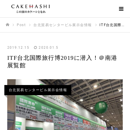
Post
台北貿易センタービル展示会情報
ITF台北国際旅行博2019に潜入！＠南港展覧館
ホーム
2019.12.15
2020.01.5
ITF台北国際旅行博2019に潜入！＠南港
展覧館
台北貿易センタービル展示会情報