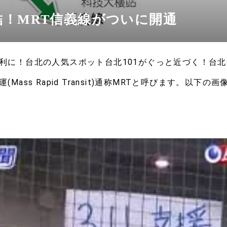
直結！MRT信義線がついに開通
利に！台北の人気スポット台北101がぐっと近づく！台
Mass Rapid Transit)通称MRTと呼びます。以下の
の様にたくさんの線が開通