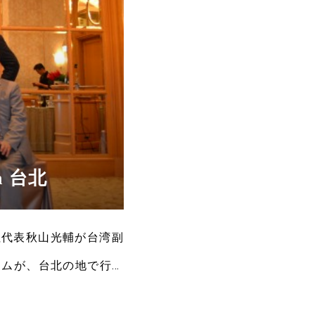
 台北
社代表秋山光輔が台湾副
ラムが、台北の地で行