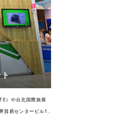
ント
TE）や台北国際旅展
界貿易センタービル1