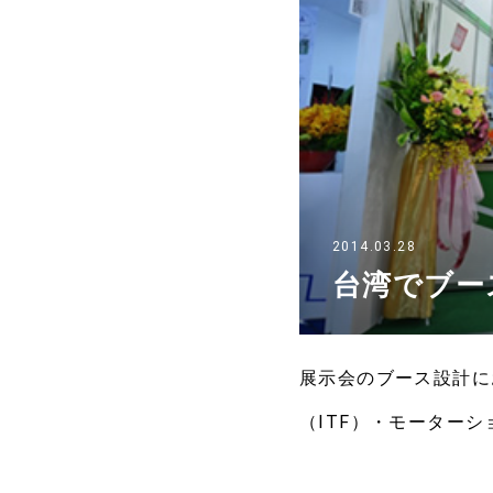
2014.03.28
台湾でブー
展示会のブース設計に
（ITF）・モーター
館では毎週様々な展示