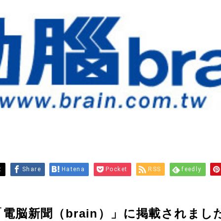
t
Share
Hatena
Pocket
RSS
feedly
電脳新聞（brain）」に掲載されまし