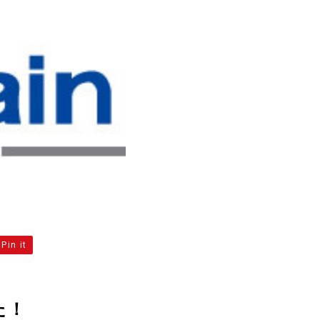
Pin it
た！