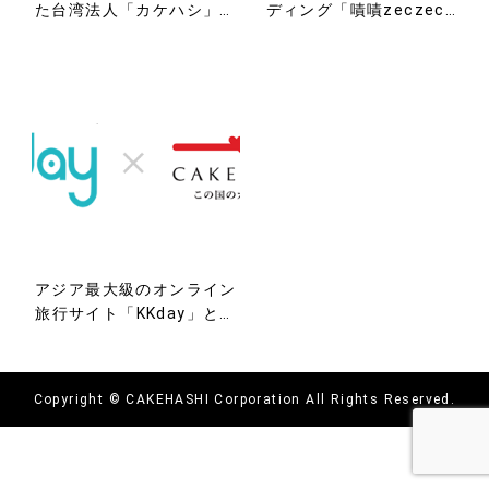
た台湾法人「カケハシ」が
ディング「嘖嘖zeczec」
台湾最大級のSEO企業
と業務提携し新サービス
「awoo Intelligence」と
「トナリエ」リリース
業務提携
アジア最大級のオンライン
旅行サイト「KKday」と業
務提携
Copyright © CAKEHASHI Corporation All Rights Reserved.